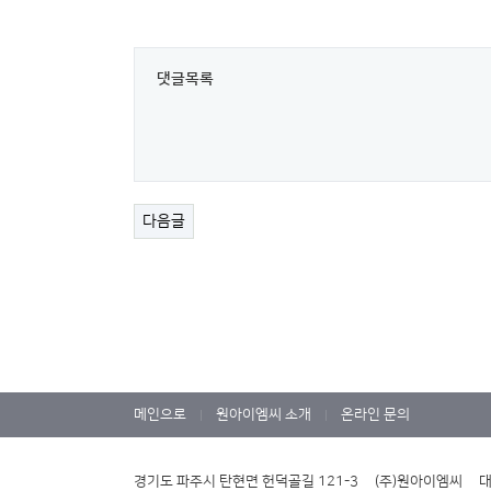
댓글목록
다음글
메인으로
원아이엠씨 소개
온라인 문의
|
|
경기도 파주시 탄현면 헌덕골길 121-3 (주)원아이엠씨 