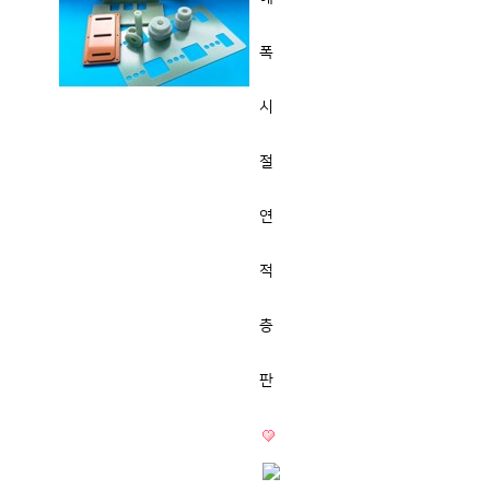
폭
시
절
연
적
층
판