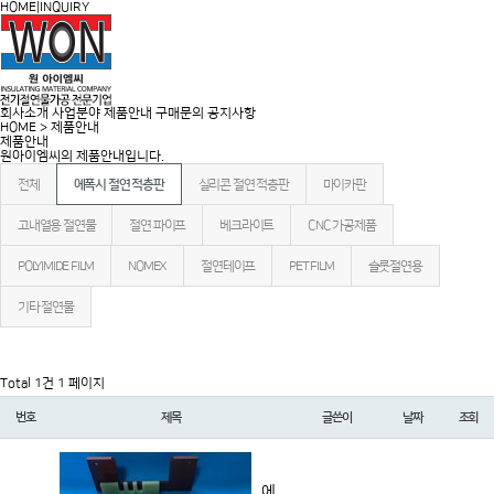
HOME
|
INQUIRY
회사소개
사업분야
제품안내
구매문의
공지사항
HOME > 제품안내
제품안내
원아이엠씨의 제품안내입니다.
전체
에폭시 절연 적층판
실리콘 절연 적층판
마이카판
고내열용 절연물
절연 파이프
베크라이트
CNC 가공제품
POLYIMIDE FILM
NOMEX
절연테이프
PET FILM
슬롯절연용
기타 절연물
Total 1건
1 페이지
번호
제목
글쓴이
날짜
조회
에