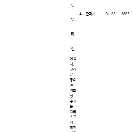
1
최고관리자
01-22
3863
에폭
시,
실리
콘
등의
열
경화
성
수지
를
그라
스포
에
함침